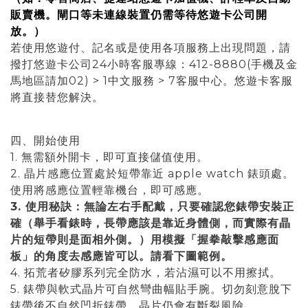
販賣機。閘口等未連線裝置仍需等待悠遊卡公司開
放。）
若使用悠遊付、記名或是使用各項服務上出現問題，請
撥打悠遊卡公司24小時客服專線：412-8880(手機及金
馬地區請加02) > 1中文服務 > 7客服中心。悠遊卡客服
將直接替您解決。
四、開始使用
1. 無需額外開卡，即可直接儲值使用。
2. 晶片感應位置處於短帶靠近 apple watch 錶頭處。
使用將感應位置輕靠機台，即可感應。
3. 使用秘訣：無論左右手配戴，只要確認您錶帶安裝正
確（舉手看錶時，長帶應該是靠近身體側，而實際有晶
片的短帶則是面相外側。）用模擬「握拳敲擊感應面
板」的角度去感應皆可以。請看下圖範例。
4. 拓荒者矽膠系列完全防水，若沾濕可以不用擦拭。
5. 錶帶與軟式晶片可自然彎曲幅貼手腕。切勿刻意脫下
錶帶後不自然凹折錶帶，晶片仍會有斷裂風險。