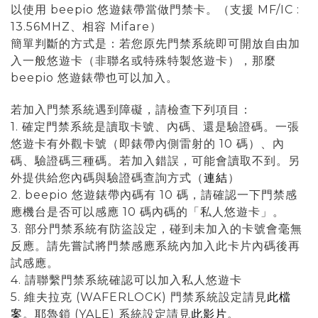
以使用 beepio 悠遊錶帶當做門禁卡。
（支援 MF/IC :
13.56MHZ、相容 Mifare）
簡單判斷的方式是：若您原先門禁系統即可開放自由加
入一般悠遊卡（非聯名或特殊特製悠遊卡），那麼
beepio 悠遊錶帶也可以加入。
若加入門禁系統遇到障礙，請檢查下列項目：
1. 確定門禁系統是讀取卡號、內碼、還是驗證碼。一張
悠遊卡有外觀卡號（即錶帶內側雷射的 10 碼）、內
碼、驗證碼三種碼。若加入錯誤，可能會讀取不到。另
外提供給您內碼與驗證碼查詢方式（
連結
）
2. beepio 悠遊錶帶內碼有 10 碼，請確認一下門禁感
應機台是否可以感應 10 碼內碼的「私人悠遊卡」。
3. 部分門禁系統有防盜設定，碰到未加入的卡號會毫無
反應。請先嘗試將門禁感應系統內加入此卡片內碼後再
試感應。
4. 請聯繫門禁系統確認可以加入私人悠遊卡
5. 維夫拉克 (WAFERLOCK) 門禁系統設定請見
此檔
案
。耶魯鎖 (YALE) 系統設定請見
此影片
。