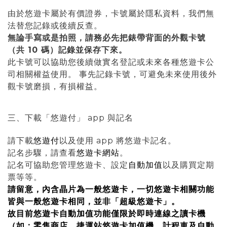
由於悠遊卡屬於有價證券，卡號屬於隱私資料，我們無
法替您記錄或後續反查。
無論手寫或是拍照，請務必先把錶帶背面的外觀卡號
（共 10 碼）記錄並保存下來。
此卡號可以協助您後續做實名登記或未來各種悠遊卡公
司相關權益使用。 事先記錄卡號，可避免未來使用後外
觀卡號磨損，有損權益。
三、下載「悠遊付」 app 與記名
請下載
悠遊付
以及使用 app 將悠遊卡記名。
記名步驟，請查看
悠遊卡網站
。
記名可協助您管理悠遊卡、設定
自動加值
以及購買定期
票等等。
請留意，內含晶片為一般悠遊卡，一切悠遊卡相關功能
皆與一般悠遊卡相同，並非「超級悠遊卡」。
故目前悠遊卡自動加值功能僅限於即時連線之讀卡機
（如：零售商店、捷運站悠遊卡加值機、計程車及自動