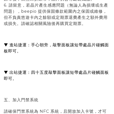
6. 請留意，若晶片產生感應問題（
無論人為損壞或生產
問題
），beepio 提供保固條款範圍內之保固或維修，
但不負責悠遊卡內之餘額或定期票退費產生之額外費用
或損失。請確認相關風險後再購買定期票。
▼ 進站捷運：手心朝旁，敲擊面板讓短帶處晶片碰觸面
板即可。
▼ 出站捷運：四十五度敲擊面板讓短帶處晶片碰觸面板
即可。
五、加入門禁系統
請確保門禁系統為 NFC 系統，且開放加入卡號，才可