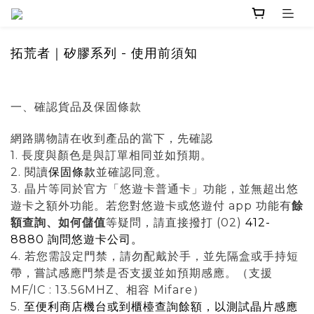
拓荒者｜矽膠系列 - 使用前須知
一、確認貨品及保固條款
網路購物
請在收到產品的當下，先確認
1. 長度與顏色是與訂單相同並如預期。
2. 閱讀
保固條款
並確認同意。
3. 晶片等同於官方「悠遊卡普通卡」功能，並無超出悠
遊卡之額外功能
。若您對悠遊卡或悠遊付 app 功能有
餘
額查詢、如何儲值
等
疑問，請直接撥打 (02)
412-
8880 詢問悠遊卡公司。
4. 若您需設定門禁，請勿配戴於手，並先隔盒或手持短
帶，嘗試感應門禁是否支援並如預期感應。（支援
MF/IC : 13.56MHZ、相容 Mifare）
5.
至便利商店機台或到櫃檯查詢餘額，以測試晶片感應