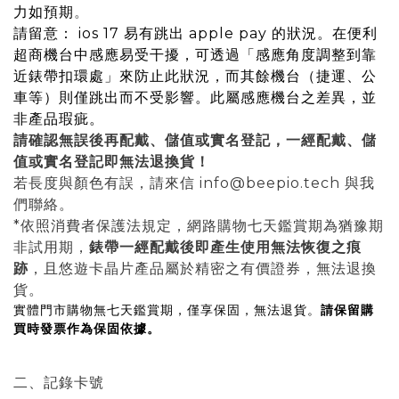
力如預期
。
請留意： ios 17 易有跳出 apple pay 的狀況。在便利
超商機台中感應易受干擾，可透過「感應角度調整到靠
近錶帶扣環處」來防止此狀況，而其餘機台（捷運、公
車等）則僅跳出而不受影響。此屬感應機台之差異，並
非產品瑕疵。
請確認無誤後再配戴、
儲值
或實名
登記，一經配戴、儲
值或
實名
登記即無法退換貨！
若長度與顏色有誤，請來信 info@beepio.tech 與我
們聯絡。
*依照消費者保護法規定，網路購物七天鑑賞期為猶豫期
非試用期，
錶帶一經配戴後即產生使用無法恢復之痕
跡
，且悠遊卡晶片產品屬於精密之有價證券，無法退換
貨。
實體門市購物無七天鑑賞期，僅享保固，無法退貨。
請保留購
買時發票作為保固依據。
二、記錄卡號