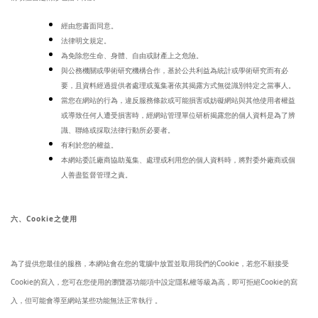
經由您書面同意。
法律明文規定。
為免除您生命、身體、自由或財產上之危險。
與公務機關或學術研究機構合作，基於公共利益為統計或學術研究而有必
要，且資料經過提供者處理或蒐集著依其揭露方式無從識別特定之當事人。
當您在網站的行為，違反服務條款或可能損害或妨礙網站與其他使用者權益
或導致任何人遭受損害時，經網站管理單位研析揭露您的個人資料是為了辨
識、聯絡或採取法律行動所必要者。
有利於您的權益。
本網站委託廠商協助蒐集、處理或利用您的個人資料時，將對委外廠商或個
人善盡監督管理之責。
六、Cookie之使用
為了提供您最佳的服務，本網站會在您的電腦中放置並取用我們的Cookie，若您不願接受
Cookie的寫入，您可在您使用的瀏覽器功能項中設定隱私權等級為高，即可拒絕Cookie的寫
入，但可能會導至網站某些功能無法正常執行 。