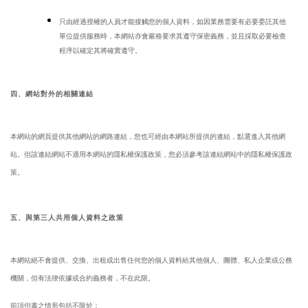
只由經過授權的人員才能接觸您的個人資料，如因業務需要有必要委託其他
單位提供服務時，本網站亦會嚴格要求其遵守保密義務，並且採取必要檢查
程序以確定其將確實遵守。
四、網站對外的相關連結
本網站的網頁提供其他網站的網路連結，您也可經由本網站所提供的連結，點選進入其他網
站。但該連結網站不適用本網站的隱私權保護政策，您必須參考該連結網站中的隱私權保護政
策。
五、與第三人共用個人資料之政策
本網站絕不會提供、交換、出租或出售任何您的個人資料給其他個人、團體、私人企業或公務
機關，但有法律依據或合約義務者，不在此限。
前項但書之情形包括不限於：