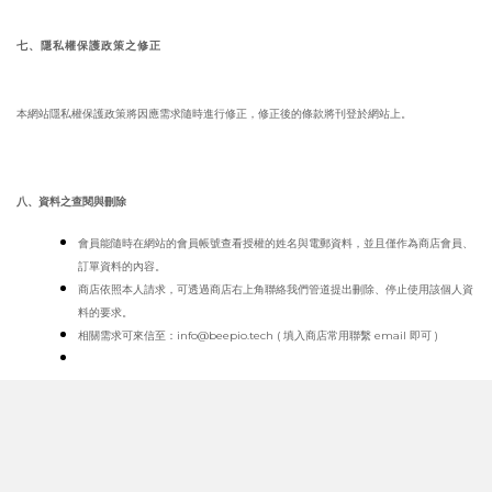
七、隱私權保護政策之修正
本網站隱私權保護政策將因應需求隨時進行修正，修正後的條款將刊登於網站上。
八、資料之查閱與刪除
會員能隨時在網站的會員帳號查看授權的姓名與電郵資料，並且僅作為商店會員、
訂單資料的內容。
商店依照本人請求，可透過商店右上角聯絡我們管道提出刪除、停止使用該個人資
料的要求。
相關需求可來信至：info@beepio.tech ( 填入商店常用聯繫 email 即可 )