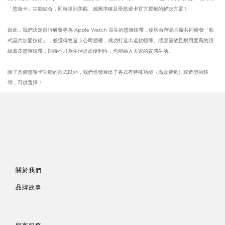
「悠遊卡」功能結合，同時達到美觀、感應準確且受悠遊卡官方授權的解決方案！
因此，我們決定自行研發專為 Apple Watch 而生的悠遊錶帶，便與台灣晶片廠共同研發「軟
式晶片加固技術」，並獲得悠遊卡公司授權，成功打造出這款輕薄、感應靈敏且耐用度高的頂
級真皮悠遊錶帶，期待不只為生活提高便利性，也能融入大家的質感生活。
除了具備悠遊卡功能的款式以外，我們也發展出了各式有特殊功能（高效透氣）或造型的錶
帶，可供選擇！
關於我們
品牌故事