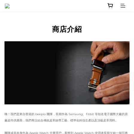
商店介紹
嗨！我們是來自香港的 beepio 團隊，長期作為 Samsung、Fitbit 等知名電子國際大廠的原
廠皮件供應商，我們專注結合傳統皮革錶帶工藝、標準化科技生產以及頂級皮革用料。
團隊成員本身作為 Apple Watch 忠實用戶，觀察到 Apple Watch 使用者長期欠缺一個可將