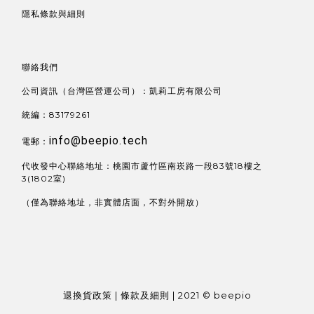
隱私條款與細則
聯絡我們
公司資訊（台灣區營運公司）：凱莉工房有限公司
統編：83179261
info@beepio.tech
電郵：
代收發中心聯絡地址：桃園市蘆竹區南崁路一段83號18樓之
3(1802室)
（僅為聯絡地址，非實體店面，不對外開放）
退換貨政策 | 條款及細則 | 2021 © beepio