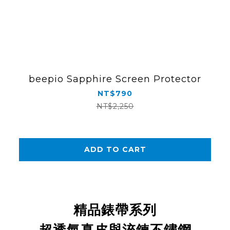
beepio Sapphire Screen Protector
NT$790
NT$2,250
ADD TO CART
精品錶帶系列