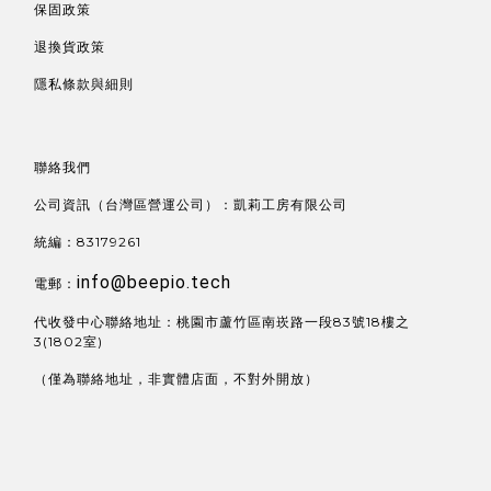
保固政策
退換貨政策
隱私條款與細則
聯絡我們
公司資訊（台灣區營運公司）：凱莉工房有限公司
統編：83179261
info@beepio.tech
電郵：
代收發中心聯絡地址：桃園市蘆竹區南崁路一段83號18樓之
3(1802室)
（僅為聯絡地址，非實體店面，不對外開放）