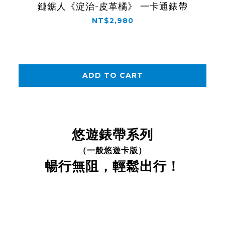
鏈鋸人《淀治-皮革橘》 一卡通錶帶
NT$2,980
ADD TO CART
悠遊錶帶系列
（一般悠遊卡版）
暢行無阻，輕鬆出行！