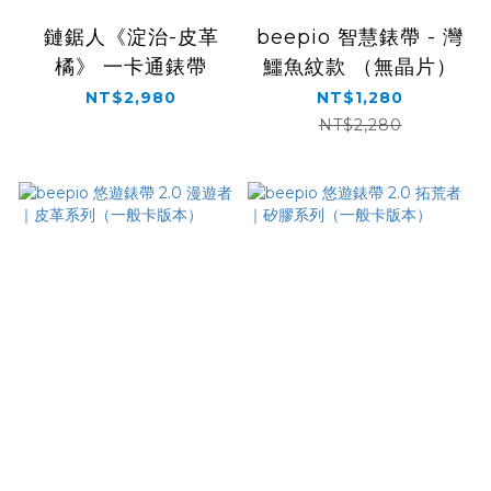
鏈鋸人《淀治-皮革
beepio 智慧錶帶 - 灣
橘》 一卡通錶帶
鱷魚紋款 （無晶片）
NT$2,980
NT$1,280
NT$2,280