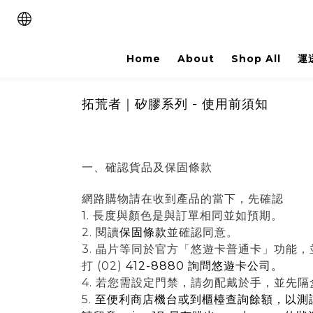
Home
About
Shop All
運
拓荒者｜矽膠系列 - 使用前須知
一、確認貨品及保固條款
網路購物
請在收到產品的當下，先確認
1. 長度與顏色是與訂單相同並如預期。
2. 閱讀
保固條款
並確認同意。
3. 晶片等同於官方「悠遊卡普通卡」功能
打 (02)
412-8880 詢問悠遊卡公司。
4. 若您需設定門禁，請勿配戴於手，並先隔盒或
5.
至便利商店機台或到櫃檯查詢餘額，以測