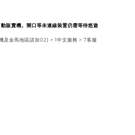
自動販賣機。閘口等未連線裝置仍需等待悠遊
馬地區請加02) > 1中文服務 > 7客服