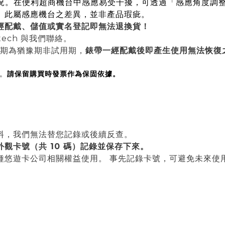
 pay 的狀況。在便利超商機台中感應易受干擾，可透過「感應
。此屬感應機台之差異，並非產品瑕疵。
經配戴、儲值或
實名
登記即無法退換貨！
tech 與我們聯絡。
賞期為猶豫期非試用期，
錶帶一經配戴後即產生使用無法恢復
。
請保留購買時發票作為保固依據。
料，我們無法替您記錄或後續反查。
觀卡號（共 10 碼）記錄並保存下來。
種悠遊卡公司相關權益使用。 事先記錄卡號，可避免未來使
。