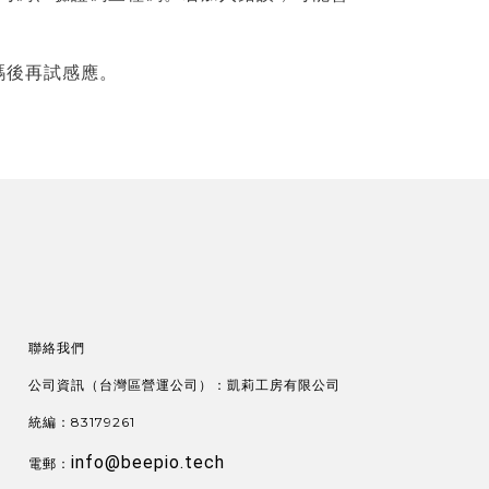
。
碼後再試感應。
聯絡我們
公司資訊（台灣區營運公司）：凱莉工房有限公司
統編：83179261
info@beepio.tech
電郵：