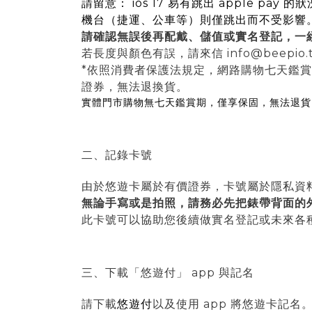
請留意： ios 17 易有跳出 apple
機台（捷運、公車等）則僅跳出而不受影響
請確認無誤後再配戴、
儲值
或實名
登記，一
若長度與顏色有誤，請來信 info@beepio.
*依照消費者保護法規定，網路購物七天鑑
證券，無法退換貨。
實體門市購物無七天鑑賞期，僅享保固，無法退貨
二、記錄卡號
由於悠遊卡屬於有價證券，卡號屬於隱私資
無論手寫或是拍照，請務必先把錶帶背面的外
此卡號可以協助您後續做實名登記或未來各
三、下載「悠遊付」 app 與記名
請下載
悠遊付
以及使用 app 將悠遊卡記名