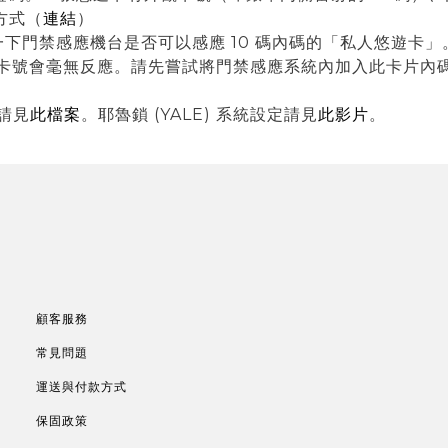
方式（
連結
）
請確認一下門禁感應機台是否可以感應 10 碼內碼的「私人悠遊卡」
的卡號會毫無反應。請先嘗試將門禁感應系統內加入此卡片內
定請見
此檔案
。耶魯鎖 (YALE) 系統設定請見
此影片
。
顧客服務
常見問題
運送與付款方式
保固政策