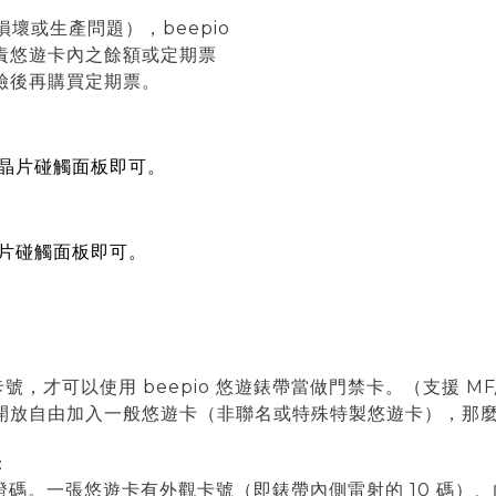
損壞或生產問題
），beepio
責悠遊卡內之餘額或定期票
險後再購買定期票。
處晶片碰觸面板即可。
晶片碰觸面板即可。
號，才可以使用 beepio 悠遊錶帶當做門禁卡。
（支援 MF/
放自由加入一般悠遊卡（非聯名或特殊特製悠遊卡），那麼 b
：
驗證碼。一張悠遊卡有外觀卡號（即錶帶內側雷射的 10 碼