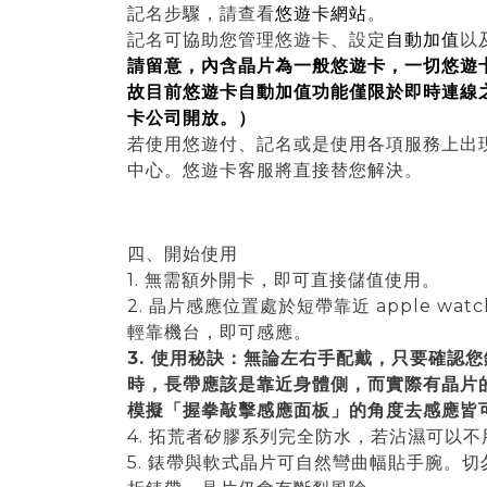
記名步驟，請查看
悠遊卡網站
。
記名可協助您管理悠遊卡、設定
自動加值
以
請留意，內含晶片為一般悠遊卡，一切悠遊
故目前悠遊卡自動加值功能僅限於即時連線
卡公司開放。）
若使用悠遊付、記名或是使用各項服務上出現問題
中心。悠遊卡客服將直接替您解決。
四、開始使用
1. 無需額外開卡，即可直接儲值使用。
2. 晶片感應位置處於短帶靠近 apple wa
輕靠機台，即可感應。
3. 使用秘訣：無論左右手配戴，只要確認
時，長帶應該是靠近身體側，而實際有晶片
模擬「握拳敲擊感應面板」的角度去感應皆
4. 拓荒者矽膠系列完全防水，若沾濕可以不
5. 錶帶與軟式晶片可自然彎曲幅貼手腕。