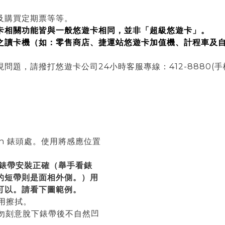
及購買定期票等等。
卡相關功能皆與一般悠遊卡相同，並非「超級悠遊卡」。
之讀卡機（如：零售商店、捷運站悠遊卡加值機、計程車及
，請撥打悠遊卡公司24小時客服專線：412-8880(手機及金
tch 錶頭處。使用將感應位置
您錶帶安裝正確（舉手看錶
的短帶則是面相外側。）用
可以。請看下圖範例。
用擦拭。
切勿刻意脫下錶帶後不自然凹