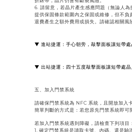
折錶帶，晶片仍會有斷裂風險。
6. 請留意，若晶片產生感應問題（
無論人為
提供保固條款範圍內之保固或維修，但不負
退費產生之額外費用或損失。請確認相關風
▼ 進站捷運：手心朝旁，敲擊面板讓短帶
▼ 出站捷運：四十五度敲擊面板讓短帶處
五、加入門禁系統
請確保門禁系統為 NFC 系統，且開放加入卡
簡單判斷的方式是：若您原先門禁系統即可開
若加入門禁系統遇到障礙，請檢查下列項目
1. 確定門禁系統是讀取卡號、內碼、還是