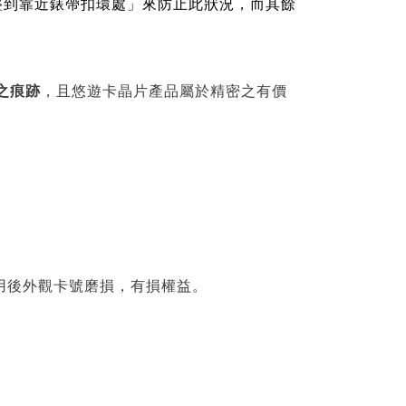
角度調整到靠近錶帶扣環處」來防止此狀況，而其餘
之痕跡
，且悠遊卡晶片產品屬於精密之有價
用後外觀卡號磨損，有損權益。