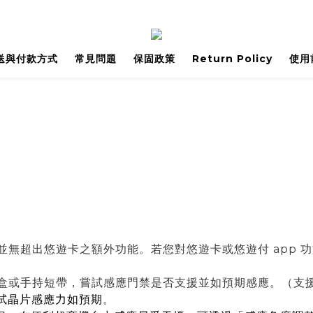
送與付款方式
常見問題
保固政策
Return Policy
使用
，並無超出悠遊卡之額外功能
。若您對悠遊卡或悠遊付 app 
手持短帶，嘗試感應門禁是否支援並如預期感應。（支援 MF/IC 
試晶片感應力如預期
。