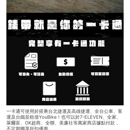
一卡通可使用於搭乘台北捷運及高雄捷運、全台公車、客
運及台鐵並租借YouBike！也可以於7-ELEVEN、全家、
萊爾富、OK超商、全聯、美廉社等萬家商店據點付款，
不定期獨享折扣優惠。