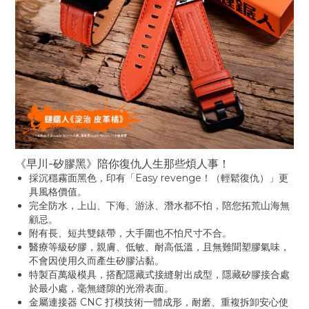
《早川-矽膠黑》陪你復仇人生那些煩人事！
採沉穩霧面黑色，印有「Easy revenge！（輕鬆復仇）」更
具風格價值。
完全防水，上山、下海、游泳、潛水都不怕，陪您拓荒山海無
顧忌。
附有長、短共雙錶帶，大手圍也不怕尺寸不合。
醫療等級矽膠，親膚、低敏、耐高低溫，且無難聞塑膠氣味，
不會因使用久而產生矽膠沾黏。
特製百萬級模具，搭配隱藏式接縫射出成型，隱藏矽膠接合處
於最小處，毫無縫隙的光滑表面。
金屬連接器 CNC 打模技術一體成形，耐磨、重複拆卸安心使