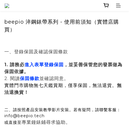
beepio 淬鋼錶帶系列 - 使用前須知（實體店購
買）
一、登錄保固及確認保固條款
1. 請務必
進入表單登錄保固
，並妥善保管您的發票做為
保固依據。
2. 閱讀
保固條款
並確認同意。
實體門市購物無七天鑑賞期，僅享保固，無法退貨。
無
法退換貨！
二、請按照產品安裝教學影片安裝。若有疑問，請聯繫客服：
info@beepio.tech
專業鐘錶鋪尋求協助。
或直接至